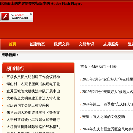
此页面上的内容需要较新版本的 Adobe Flash Player。
首页
创建动态
政策文件
文明常识
志愿服务
道
滚动新闻：
首页
>
创建动态
> 列表
频道排行
五横乡贯彻文明创建工作会议精神
2025年2月份“安庆好人”评选结
螺山村：农家书屋藏书实现电子化
宜秀区城管大桥执法中队开展中山
2025年2月份“安庆好人”候选人
大桥街道文明创建工作进入常态化
2024年第三、四季度“安庆好人
安庆诗词学会到五横乡采风
朱学云到大桥街道肖坑社区督查文
安庆：宜人之城的文化交响
太平村道路硬化工程如火如荼进行
大桥街道拆除城际铁路沿线私搭乱
2024年安庆市暨宜秀区全民终