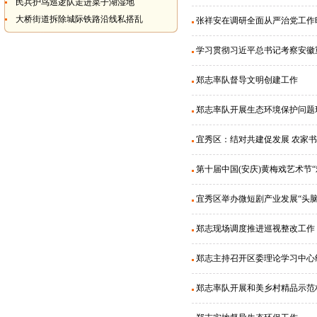
民兵护鸟巡逻队走进菜子湖湿地
大桥街道拆除城际铁路沿线私搭乱
张祥安在调研全面从严治党工作
学习贯彻习近平总书记考察安徽
郑志率队督导文明创建工作
郑志率队开展生态环境保护问题
宜秀区：结对共建促发展 农家
第十届中国(安庆)黄梅戏艺术节
宜秀区举办微短剧产业发展“头脑
郑志现场调度推进巡视整改工作
郑志主持召开区委理论学习中心组
郑志率队开展和美乡村精品示范