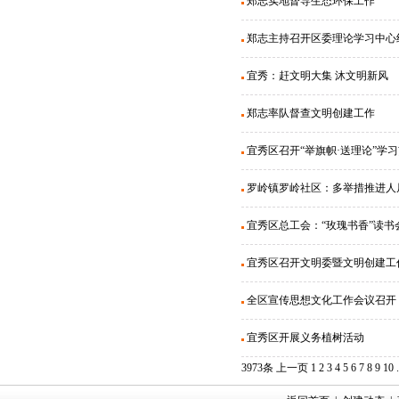
郑志实地督导生态环保工作
郑志主持召开区委理论学习中心
宜秀：赶文明大集 沐文明新风
郑志率队督查文明创建工作
宜秀区召开“举旗帜·送理论”学
罗岭镇罗岭社区：多举措推进人
宜秀区总工会：“玫瑰书香”读书
宜秀区召开文明委暨文明创建工
全区宣传思想文化工作会议召开
宜秀区开展义务植树活动
3973条
上一页
1
2
3
4
5
6
7
8
9
10
.