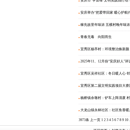
安庆市“学雷锋·文明实践我行动
安庆举办“把爱带回家 暖心护航
稼先故里年味浓 五横村晚年味浓
青春无毒 向阳而生
宜秀区杨亭村：环境整治焕新颜
2025年11、12月份“安庆好人”
宜秀区吴祥社区：冬日暖人心 
宜秀区第二届文明实践项目大赛
杨桥镇余墩村：铲车上阵清废 
大龙山镇永林社区：社区鱼香暖
3973条
上一页
1
2
3
4
5
6
7
8
9
10
.