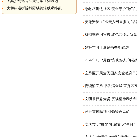
民兵护鸟巡逻队走进菜子湖湿地
大桥街道拆除城际铁路沿线私搭乱
急救培训进社区 安全守护“救”
安徽安庆：“和美乡村直播间”助农
戏韵书声润宜秀 红色共读启新
好好学习丨最是书香能致远
2026年1、2月份“安庆好人”评
宜秀区开展全民国家安全教育日
悦读润宜秀 书香满全城 宜秀区
文明祭扫慰先贤 赓续精神励少年
践行雷锋精神 引领绿色风尚
安庆市：“微光”汇聚文明“星河”