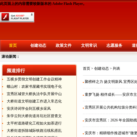
此页面上的内容需要较新版本的 Adobe Flash Player。
首页
创建动态
政策文件
文明常识
志愿服务
道
滚动新闻：
首页
>
创建动态
> 列表
频道排行
五横乡贯彻文明创建工作会议精神
聚榜样之力 扬文明新风 宜秀区
螺山村：农家书屋藏书实现电子化
宜秀区城管大桥执法中队开展中山
童梦飞扬 相伴成长——安庆市
大桥街道文明创建工作进入常态化
宜秀区开展公共机构垃圾分类科
安庆诗词学会到五横乡采风
朱学云到大桥街道肖坑社区督查文
安庆市宜秀区：2026 年全国
太平村道路硬化工程如火如荼进行
大桥街道拆除城际铁路沿线私搭乱
安庆市：精耕细作推进城市“微更